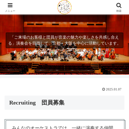
2026.12.26(土) 第６回演奏会「オーケストラ解体新SHOW」開催♩
メニュー
検索
「ご来場のお客様と団員が音楽の魅力や楽しさを共感し合え
る」演奏会を目指して、京都・大阪を中心に活動しています。
2025.01.07
Recruiting 団員募集
みんなのオーケストラでは、一緒に演奏する仲間