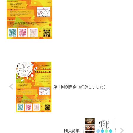
演14:00場所：高槻城公園芸術文化劇場
（旧 高槻現代劇場）北館 入場無料
曲目...
第１回演奏会（終演しました）
団員募集