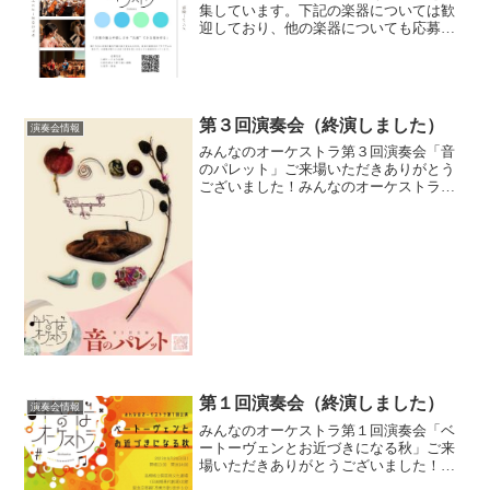
集しています。下記の楽器については歓
迎しており、他の楽器についても応募が
あれば現在の参加状況等を踏まえて返答
させていただきます。 現在募集中の演
奏会第３回演奏会特に募集中のパートVn,
Va, Cb♪参加...
第３回演奏会（終演しました）
演奏会情報
みんなのオーケストラ第３回演奏会「音
のパレット」ご来場いただきありがとう
ございました！みんなのオーケストラ
第３回演奏会「音のパレット」日程：
2025年2月24日(月・祝)開場：13:00 開
演：13:30場所：高槻城公園芸術文化劇場
南館...
第１回演奏会（終演しました）
演奏会情報
みんなのオーケストラ第１回演奏会「ベ
ートーヴェンとお近づきになる秋」ご来
場いただきありがとうございました！日
程：2023年9月24日(日)開場：13:30 開